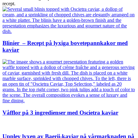
recept.
Blinier – Recept på lyxiga bovetepannkakor med
kaviar
Våfflor på 3 ingredienser med Oscietra kaviar
Upplev lyxen av Baerii-kaviar på vårmarknaden på