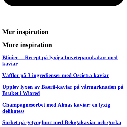
Mer inspiration
More inspiration
Blinier – Recept på lyxiga bovetepannkakor med
kaviar
Våfflor på 3 ingredienser med Oscietra kaviar
Upplev lyxen av Baerii-kaviar på vårmarknaden på
Bruket i Wiared
Champagnesorbet med Almas kaviar: en lyxig
delikatess
Sorbet på getyoghurt med Belugakaviar och gurka