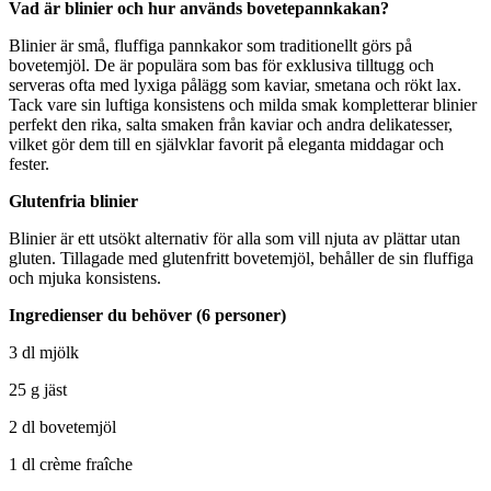
Vad är blinier och hur används bovetepannkakan?
Blinier är små, fluffiga pannkakor som traditionellt görs på
bovetemjöl. De är populära som bas för exklusiva tilltugg och
serveras ofta med lyxiga pålägg som kaviar, smetana och rökt lax.
Tack vare sin luftiga konsistens och milda smak kompletterar blinier
perfekt den rika, salta smaken från kaviar och andra delikatesser,
vilket gör dem till en självklar favorit på eleganta middagar och
fester.
Glutenfria blinier
Blinier är ett utsökt alternativ för alla som vill njuta av plättar utan
gluten. Tillagade med glutenfritt bovetemjöl, behåller de sin fluffiga
och mjuka konsistens.
Ingredienser du behöver (6 personer)
3 dl mjölk
25 g jäst
2 dl bovetemjöl
1 dl crème fraîche