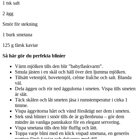
1 tsk salt
2 ägg
Smör för stekning
1 burk smetana
125 g färsk kaviar
Så här gör du perfekta blinier
Värm mjölken tills den blir ”babyflaskvarm”.
Smula jästen i en skål och häll över den ljumma mjölken.
Tillsätt vetemjöl, bovetemjöl, crème fraîche och salt. Blanda
väl.
Dela äggen och rör ned äggulorna i smeten. Vispa tills smeten
är slät.
Täck skålen och låt smeten jäsa i rumstemperatur i cirka 1
timme.
Vispa äggvitorna hårt och vänd försiktigt ner dem i smeten.
Stek små blinier i smör tills de är gyllenbruna – gör dem
mindre än vanliga pannkakor för en elegant servering.
Vispa smetana tills den blir fluffig och lätt.
Toppa varje blini med en klick vispad smetana, en generös
portion färsk kaviar och dekorera med dill.