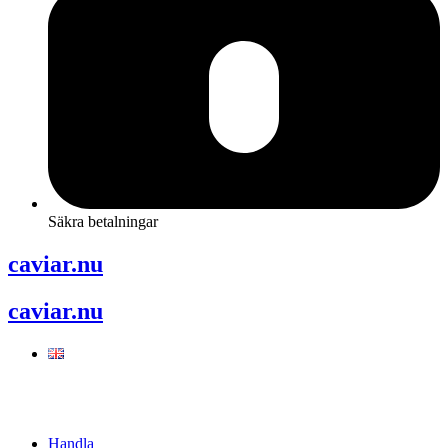
Säkra betalningar
caviar.nu
caviar.nu
Handla